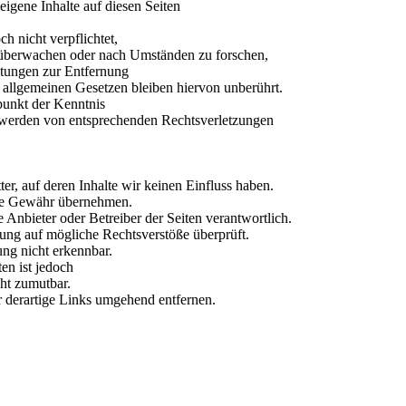
igene Inhalte auf diesen Seiten
h nicht verpflichtet,
u überwachen oder nach Umständen zu forschen,
chtungen zur Entfernung
allgemeinen Gesetzen bleiben hiervon unberührt.
punkt der Kenntnis
twerden von entsprechenden Rechtsverletzungen
er, auf deren Inhalte wir keinen Einfluss haben.
ine Gewähr übernehmen.
ige Anbieter oder Betreiber der Seiten verantwortlich.
ung auf mögliche Rechtsverstöße überprüft.
ng nicht erkennbar.
en ist jedoch
ht zumutbar.
derartige Links umgehend entfernen.