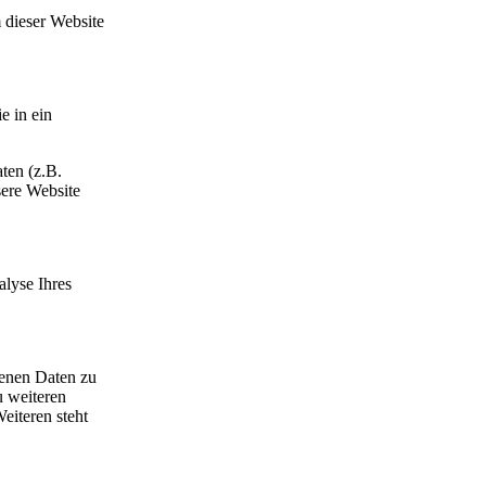
 dieser Website
e in ein
ten (z.B.
sere Website
alyse Ihres
genen Daten zu
u weiteren
iteren steht