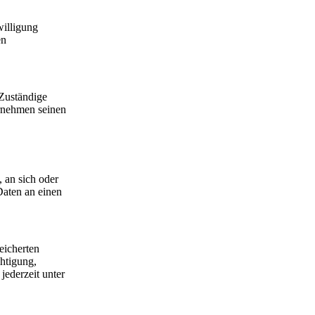
willigung
en
 Zuständige
ernehmen seinen
, an sich oder
Daten an einen
eicherten
htigung,
ederzeit unter