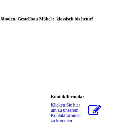
den, Gestellbau Möbel : klassisch bis heute!
Kontaktformular
Klicken Sie hier
um zu unserem
Kon­takt­for­mu­lar
zu kommen