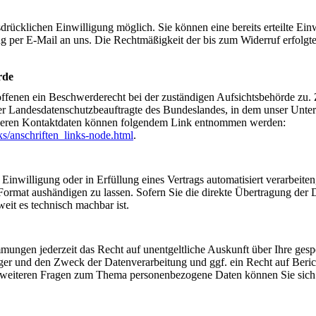
drücklichen Einwilligung möglich. Sie können eine bereits erteilte Ein
ung per E-Mail an uns. Die Rechtmäßigkeit der bis zum Widerruf erfolgt
rde
roffenen ein Beschwerderecht bei der zuständigen Aufsichtsbehörde zu.
 der Landesdatenschutzbeauftragte des Bundeslandes, in dem unser Unt
ie deren Kontaktdaten können folgendem Link entnommen werden:
s/anschriften_links-node.html
.
Einwilligung oder in Erfüllung eines Vertrags automatisiert verarbeiten
Format aushändigen zu lassen. Sofern Sie die direkte Übertragung der 
weit es technisch machbar ist.
ungen jederzeit das Recht auf unentgeltliche Auskunft über Ihre gesp
r und den Zweck der Datenverarbeitung und ggf. ein Recht auf Beric
 weiteren Fragen zum Thema personenbezogene Daten können Sie sich j
.